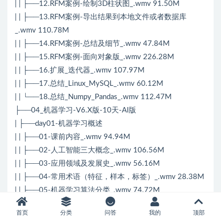
| | ├──12.RFM案例-绘制3D柱状图_.wmv 91.50M
| | ├──13.RFM案例-导出结果到本地文件或者数据库
_.wmv 110.78M
| | ├──14.RFM案例-总结及细节_.wmv 47.84M
| | ├──15.RFM案例-面向对象版_.wmv 226.28M
| | ├──16.扩展_迭代器_.wmv 107.97M
| | ├──17.总结_Linux_MySQL_.wmv 60.12M
| | └──18.总结_Numpy_Pandas_.wmv 112.47M
├──04_机器学习-V6.X版-10天-AI版
| ├──day01-机器学习概述
| | ├──01-课前内容_.wmv 94.94M
| | ├──02-人工智能三大概念_.wmv 106.56M
| | ├──03-应用领域及发展史_.wmv 56.16M
| | ├──04-常用术语（特征，样本，标签）_.wmv 28.38M
| | ├──05-机器学习算法分类_.wmv 74.72M
| | ├──06-建模流程+线性回归案例demo_.wmv 119.38M
首页
分类
问答
我的
顶部
| | ├──07-Anaconda+Pycharm_.wmv 81.41M