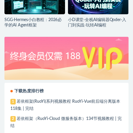
SGG-Hermes小白教程：2026必
小D课堂-全栈AI编辑器Qoder-入
学的AI Agent框架
门到实战-玩转AI编程
下载热度排行榜
若依框架(RuoYi)系列视频教程 RuoYi-Vue前后端分离版本
1
118集 | 完结
若依框架（RuoYi-Cloud 微服务版本）134节视频教程 | 完
2
结