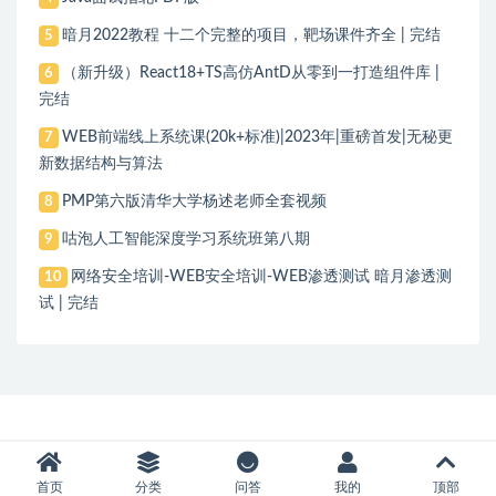
暗月2022教程 十二个完整的项目，靶场课件齐全 | 完结
5
（新升级）React18+TS高仿AntD从零到一打造组件库 |
6
完结
WEB前端线上系统课(20k+标准)|2023年|重磅首发|无秘更
7
新数据结构与算法
PMP第六版清华大学杨述老师全套视频
8
咕泡人工智能深度学习系统班第八期
9
网络安全培训-WEB安全培训-WEB渗透测试 暗月渗透测
10
试 | 完结
首页
分类
问答
我的
顶部