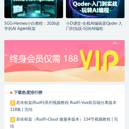
SGG-Hermes小白教程：2026必
小D课堂-全栈AI编辑器Qoder-入
学的AI Agent框架
门到实战-玩转AI编程
下载热度排行榜
若依框架(RuoYi)系列视频教程 RuoYi-Vue前后端分离版本
1
118集 | 完结
若依框架（RuoYi-Cloud 微服务版本）134节视频教程 | 完
2
结