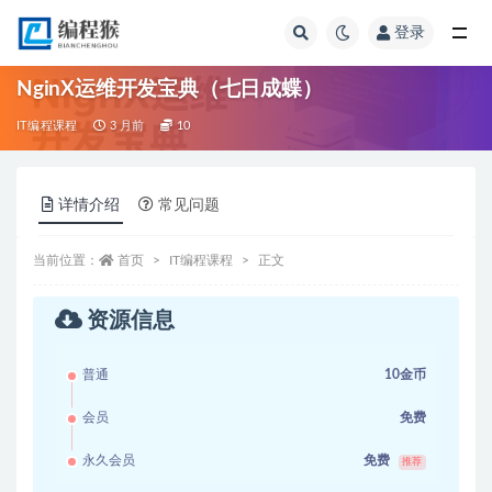
登录
全部
NginX运维开发宝典（七日成蝶）
IT编程课程
3 月前
10
详情介绍
常见问题
当前位置：
首页
IT编程课程
正文
资源信息
普通
10金币
会员
免费
永久会员
免费
推荐