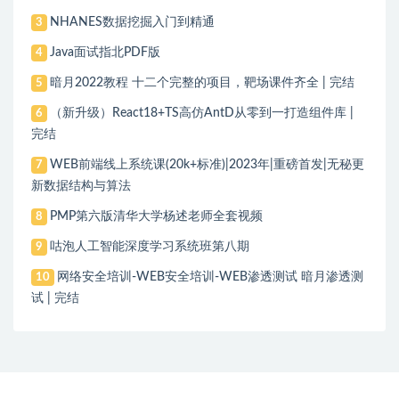
NHANES数据挖掘入门到精通
3
Java面试指北PDF版
4
暗月2022教程 十二个完整的项目，靶场课件齐全 | 完结
5
（新升级）React18+TS高仿AntD从零到一打造组件库 |
6
完结
WEB前端线上系统课(20k+标准)|2023年|重磅首发|无秘更
7
新数据结构与算法
PMP第六版清华大学杨述老师全套视频
8
咕泡人工智能深度学习系统班第八期
9
网络安全培训-WEB安全培训-WEB渗透测试 暗月渗透测
10
试 | 完结