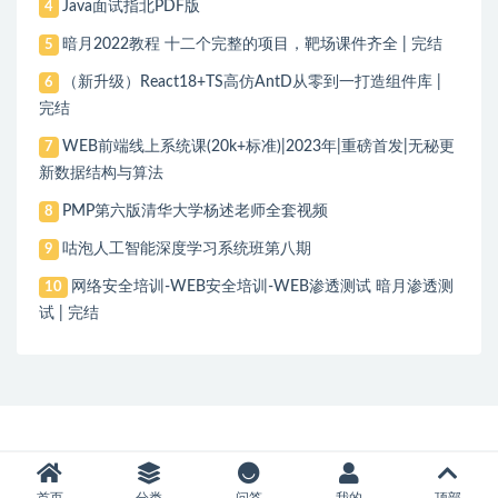
Java面试指北PDF版
4
暗月2022教程 十二个完整的项目，靶场课件齐全 | 完结
5
（新升级）React18+TS高仿AntD从零到一打造组件库 |
6
完结
WEB前端线上系统课(20k+标准)|2023年|重磅首发|无秘更
7
新数据结构与算法
PMP第六版清华大学杨述老师全套视频
8
咕泡人工智能深度学习系统班第八期
9
网络安全培训-WEB安全培训-WEB渗透测试 暗月渗透测
10
试 | 完结