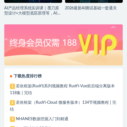
AI产品经理系统实训课｜墨刀原
2026最新AI测试基础一套通关
型设计+大模型底层原理等，AI产
品落地实战教程
下载热度排行榜
若依框架(RuoYi)系列视频教程 RuoYi-Vue前后端分离版本
1
118集 | 完结
若依框架（RuoYi-Cloud 微服务版本）134节视频教程 | 完
2
结
NHANES数据挖掘入门到精通
3