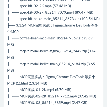
│ ├── spec-kit-02-2K.mp4 (57.46 MB)
│ ├── spec-kit-03-2k_85214_9079.mp4 (89.47 MB)
│ └── spec-kit-beike-main_85214_3678.zip (108.54 KB)
├── 3.1.24 MCP完整实战：FigmaChrome DevTools等多
个MCP
│ ├── coffee-bean-mcp-main_85214_9567.zip (3.69
MB)
│ ├── mcp-tutorial-beike-figma_85214_9442.zip (3.66
MB)
│ ├── mcp-tutorial-beike-main_85214_6184.zip (3.65
MB)
│ ├── MCP完整实战：Figma_Chrome DevTools等多个
MCP (1).html (13.14 MB)
│ ├── MCP实战-01-2K.mp4 (5.70 MB)
│ ├── MCP实战-02-2K_85214_7712.mp4 (37.42 MB)
│ └── MCP实战-03_85214_8859.mp4 (2.47 GB)