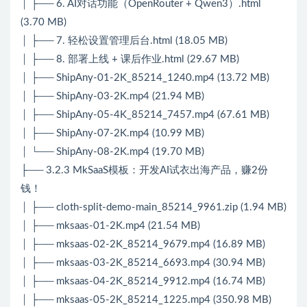
│ ├── 6. AI对话功能（OpenRouter + Qwen3）.html
(3.70 MB)
│ ├── 7. 轻松设置管理后台.html (18.05 MB)
│ ├── 8. 部署上线 + 课后作业.html (29.67 MB)
│ ├── ShipAny-01-2K_85214_1240.mp4 (13.72 MB)
│ ├── ShipAny-03-2K.mp4 (21.94 MB)
│ ├── ShipAny-05-4K_85214_7457.mp4 (67.61 MB)
│ ├── ShipAny-07-2K.mp4 (10.99 MB)
│ └── ShipAny-08-2K.mp4 (19.70 MB)
├── 3.2.3 MkSaaS模板：开发AI试衣出海产品，赚2份
钱！
│ ├── cloth-split-demo-main_85214_9961.zip (1.94 MB)
│ ├── mksaas-01-2K.mp4 (21.54 MB)
│ ├── mksaas-02-2K_85214_9679.mp4 (16.89 MB)
│ ├── mksaas-03-2K_85214_6693.mp4 (30.94 MB)
│ ├── mksaas-04-2K_85214_9912.mp4 (16.74 MB)
│ ├── mksaas-05-2K_85214_1225.mp4 (350.98 MB)