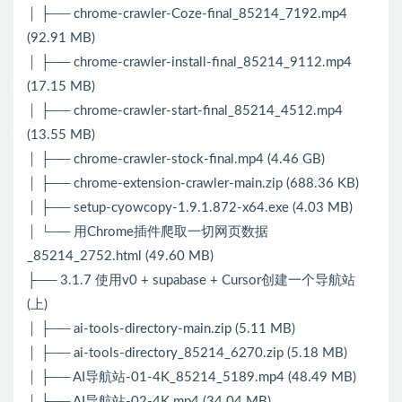
│ ├── chrome-crawler-Coze-final_85214_7192.mp4
(92.91 MB)
│ ├── chrome-crawler-install-final_85214_9112.mp4
(17.15 MB)
│ ├── chrome-crawler-start-final_85214_4512.mp4
(13.55 MB)
│ ├── chrome-crawler-stock-final.mp4 (4.46 GB)
│ ├── chrome-extension-crawler-main.zip (688.36 KB)
│ ├── setup-cyowcopy-1.9.1.872-x64.exe (4.03 MB)
│ └── 用Chrome插件爬取一切网页数据
_85214_2752.html (49.60 MB)
├── 3.1.7 使用v0 + supabase + Cursor创建一个导航站
(上)
│ ├── ai-tools-directory-main.zip (5.11 MB)
│ ├── ai-tools-directory_85214_6270.zip (5.18 MB)
│ ├── AI导航站-01-4K_85214_5189.mp4 (48.49 MB)
│ ├── AI导航站-02-4K.mp4 (34.04 MB)