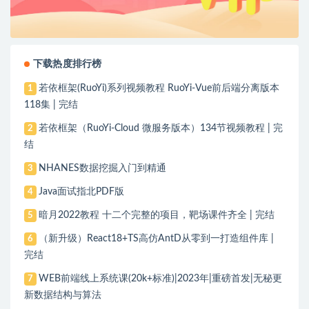
下载热度排行榜
若依框架(RuoYi)系列视频教程 RuoYi-Vue前后端分离版本
1
118集 | 完结
若依框架（RuoYi-Cloud 微服务版本）134节视频教程 | 完
2
结
NHANES数据挖掘入门到精通
3
Java面试指北PDF版
4
暗月2022教程 十二个完整的项目，靶场课件齐全 | 完结
5
（新升级）React18+TS高仿AntD从零到一打造组件库 |
6
完结
WEB前端线上系统课(20k+标准)|2023年|重磅首发|无秘更
7
新数据结构与算法