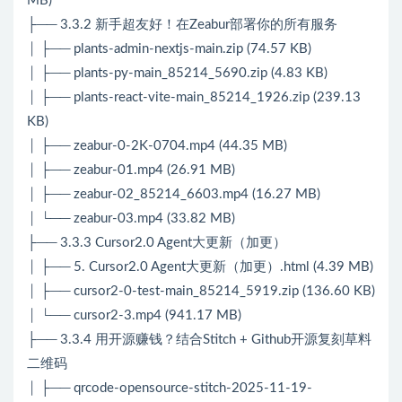
MB)
├── 3.3.2 新手超友好！在Zeabur部署你的所有服务
│ ├── plants-admin-nextjs-main.zip (74.57 KB)
│ ├── plants-py-main_85214_5690.zip (4.83 KB)
│ ├── plants-react-vite-main_85214_1926.zip (239.13
KB)
│ ├── zeabur-0-2K-0704.mp4 (44.35 MB)
│ ├── zeabur-01.mp4 (26.91 MB)
│ ├── zeabur-02_85214_6603.mp4 (16.27 MB)
│ └── zeabur-03.mp4 (33.82 MB)
├── 3.3.3 Cursor2.0 Agent大更新（加更）
│ ├── 5. Cursor2.0 Agent大更新（加更）.html (4.39 MB)
│ ├── cursor2-0-test-main_85214_5919.zip (136.60 KB)
│ └── cursor2-3.mp4 (941.17 MB)
├── 3.3.4 用开源赚钱？结合Stitch + Github开源复刻草料
二维码
│ ├── qrcode-opensource-stitch-2025-11-19-