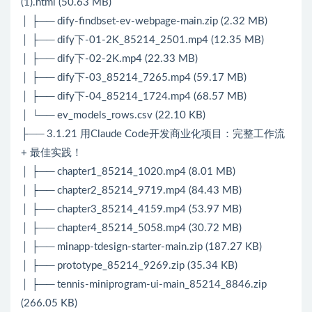
(1).html (50.63 MB)
│ ├── dify-findbset-ev-webpage-main.zip (2.32 MB)
│ ├── dify下-01-2K_85214_2501.mp4 (12.35 MB)
│ ├── dify下-02-2K.mp4 (22.33 MB)
│ ├── dify下-03_85214_7265.mp4 (59.17 MB)
│ ├── dify下-04_85214_1724.mp4 (68.57 MB)
│ └── ev_models_rows.csv (22.10 KB)
├── 3.1.21 用Claude Code开发商业化项目：完整工作流
+ 最佳实践！
│ ├── chapter1_85214_1020.mp4 (8.01 MB)
│ ├── chapter2_85214_9719.mp4 (84.43 MB)
│ ├── chapter3_85214_4159.mp4 (53.97 MB)
│ ├── chapter4_85214_5058.mp4 (30.72 MB)
│ ├── minapp-tdesign-starter-main.zip (187.27 KB)
│ ├── prototype_85214_9269.zip (35.34 KB)
│ ├── tennis-miniprogram-ui-main_85214_8846.zip
(266.05 KB)