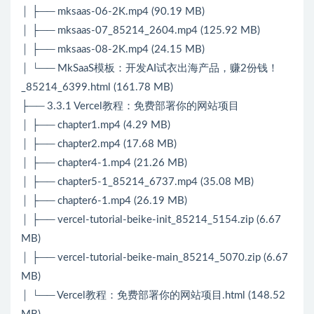
│ ├── mksaas-06-2K.mp4 (90.19 MB)
│ ├── mksaas-07_85214_2604.mp4 (125.92 MB)
│ ├── mksaas-08-2K.mp4 (24.15 MB)
│ └── MkSaaS模板：开发AI试衣出海产品，赚2份钱！
_85214_6399.html (161.78 MB)
├── 3.3.1 Vercel教程：免费部署你的网站项目
│ ├── chapter1.mp4 (4.29 MB)
│ ├── chapter2.mp4 (17.68 MB)
│ ├── chapter4-1.mp4 (21.26 MB)
│ ├── chapter5-1_85214_6737.mp4 (35.08 MB)
│ ├── chapter6-1.mp4 (26.19 MB)
│ ├── vercel-tutorial-beike-init_85214_5154.zip (6.67
MB)
│ ├── vercel-tutorial-beike-main_85214_5070.zip (6.67
MB)
│ └── Vercel教程：免费部署你的网站项目.html (148.52