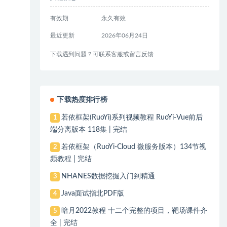
有效期
永久有效
最近更新
2026年06月24日
下载遇到问题？可联系客服或留言反馈
下载热度排行榜
若依框架(RuoYi)系列视频教程 RuoYi-Vue前后
1
端分离版本 118集 | 完结
若依框架（RuoYi-Cloud 微服务版本）134节视
2
频教程 | 完结
NHANES数据挖掘入门到精通
3
Java面试指北PDF版
4
暗月2022教程 十二个完整的项目，靶场课件齐
5
全 | 完结