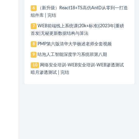
（新升级）React18+TS高仿AntD从零到一打造
6
组件库 | 完结
WEB前端线上系统课(20k+标准)|2023年|重磅
7
首发|无秘更新数据结构与算法
PMP第六版清华大学杨述老师全套视频
8
咕泡人工智能深度学习系统班第八期
9
网络安全培训-WEB安全培训-WEB渗透测试
10
暗月渗透测试 | 完结