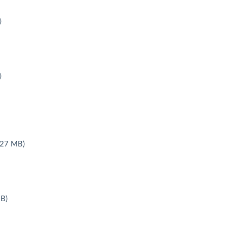
一）
二）
7 MB)
B)