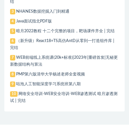
结
NHANES数据挖掘入门到精通
3
Java面试指北PDF版
4
暗月2022教程 十二个完整的项目，靶场课件齐全 | 完结
5
（新升级）React18+TS高仿AntD从零到一打造组件库 |
6
完结
WEB前端线上系统课(20k+标准)|2023年|重磅首发|无秘更
7
新数据结构与算法
PMP第六版清华大学杨述老师全套视频
8
咕泡人工智能深度学习系统班第八期
9
网络安全培训-WEB安全培训-WEB渗透测试 暗月渗透测
10
试 | 完结