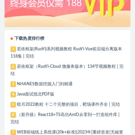
下载热度排行榜
若依框架(RuoYi)系列视频教程 RuoYi-Vue前后端分离版本
1
118集 | 完结
若依框架（RuoYi-Cloud 微服务版本）134节视频教程 | 完
2
结
NHANES数据挖掘入门到精通
3
Java面试指北PDF版
4
暗月2022教程 十二个完整的项目，靶场课件齐全 | 完结
5
（新升级）React18+TS高仿AntD从零到一打造组件库 |
6
完结
WEB前端线上系统课(20k+标准)|2023年|重磅首发|无秘更
7