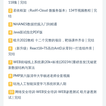
118集 | 完结
若依框架（RuoYi-Cloud 微服务版本）134节视频教程 | 完
2
结
NHANES数据挖掘入门到精通
3
Java面试指北PDF版
4
暗月2022教程 十二个完整的项目，靶场课件齐全 | 完结
5
（新升级）React18+TS高仿AntD从零到一打造组件库 |
6
完结
WEB前端线上系统课(20k+标准)|2023年|重磅首发|无秘更
7
新数据结构与算法
PMP第六版清华大学杨述老师全套视频
8
咕泡人工智能深度学习系统班第八期
9
网络安全培训-WEB安全培训-WEB渗透测试 暗月渗透测
10
试 | 完结