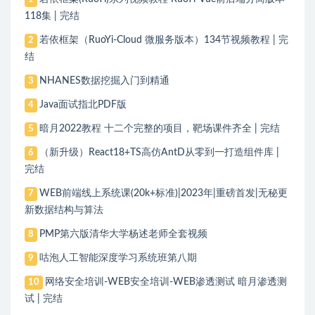
118集 | 完结
若依框架（RuoYi-Cloud 微服务版本）134节视频教程 | 完
2
结
NHANES数据挖掘入门到精通
3
Java面试指北PDF版
4
暗月2022教程 十二个完整的项目，靶场课件齐全 | 完结
5
（新升级）React18+TS高仿AntD从零到一打造组件库 |
6
完结
WEB前端线上系统课(20k+标准)|2023年|重磅首发|无秘更
7
新数据结构与算法
PMP第六版清华大学杨述老师全套视频
8
咕泡人工智能深度学习系统班第八期
9
网络安全培训-WEB安全培训-WEB渗透测试 暗月渗透测
10
试 | 完结