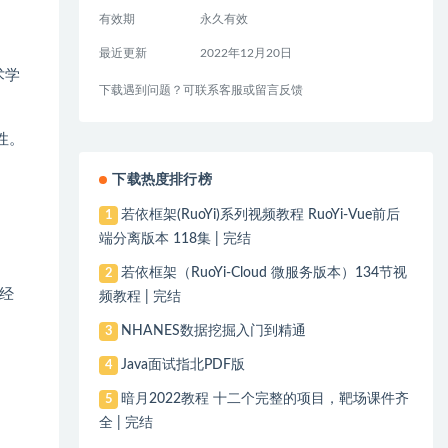
有效期
永久有效
最近更新
2022年12月20日
术学
下载遇到问题？可联系客服或留言反馈
性。
下载热度排行榜
若依框架(RuoYi)系列视频教程 RuoYi-Vue前后
1
端分离版本 118集 | 完结
若依框架（RuoYi-Cloud 微服务版本）134节视
2
经
频教程 | 完结
NHANES数据挖掘入门到精通
3
Java面试指北PDF版
4
暗月2022教程 十二个完整的项目，靶场课件齐
5
全 | 完结