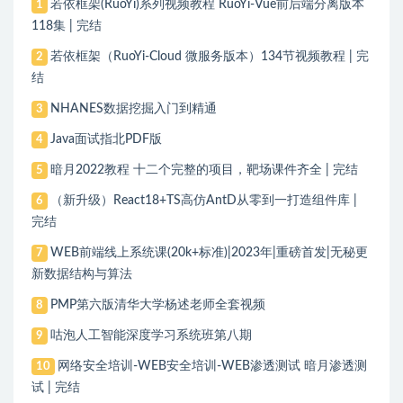
若依框架(RuoYi)系列视频教程 RuoYi-Vue前后端分离版本
1
118集 | 完结
若依框架（RuoYi-Cloud 微服务版本）134节视频教程 | 完
2
结
NHANES数据挖掘入门到精通
3
Java面试指北PDF版
4
暗月2022教程 十二个完整的项目，靶场课件齐全 | 完结
5
（新升级）React18+TS高仿AntD从零到一打造组件库 |
6
完结
WEB前端线上系统课(20k+标准)|2023年|重磅首发|无秘更
7
新数据结构与算法
PMP第六版清华大学杨述老师全套视频
8
咕泡人工智能深度学习系统班第八期
9
网络安全培训-WEB安全培训-WEB渗透测试 暗月渗透测
10
试 | 完结