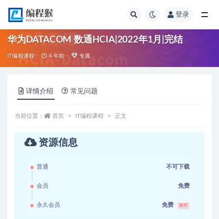
登录
全部
华为DATACOM 数通HCIA|2022年1月|完结
IT编程课程
4 年前
专属
详情介绍
常见问题
当前位置：
首页
IT编程课程
正文
资源信息
普通
不可下载
会员
免费
永久会员
免费
推荐