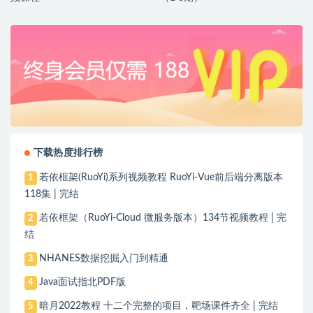
下载热度排行榜
若依框架(RuoYi)系列视频教程 RuoYi-Vue前后端分离版本
1
118集 | 完结
若依框架（RuoYi-Cloud 微服务版本）134节视频教程 | 完
2
结
NHANES数据挖掘入门到精通
3
Java面试指北PDF版
4
暗月2022教程 十二个完整的项目，靶场课件齐全 | 完结
5