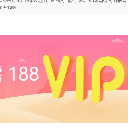
人或组织，在未征得本站同意时，禁止复制、盗用、采集、发布本站内容到任何网站
们进行处理。