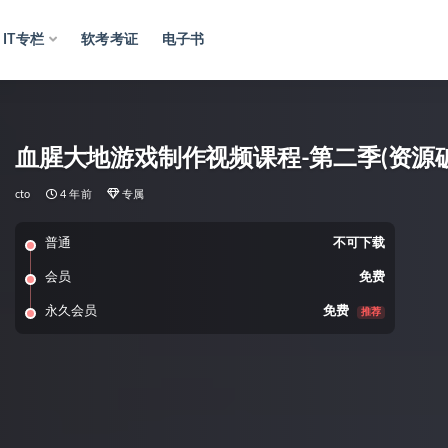
IT专栏
软考考证
电子书
血腥大地游戏制作视频课程-第二季(资源破解
cto
4 年前
专属
普通
不可下载
会员
免费
永久会员
免费
推荐