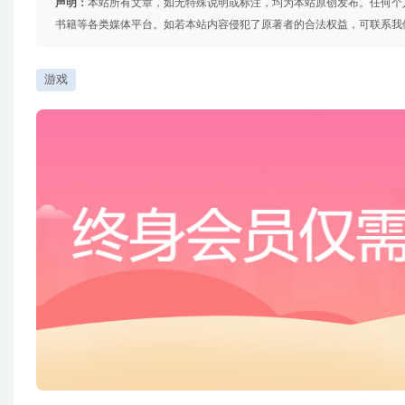
声明：
本站所有文章，如无特殊说明或标注，均为本站原创发布。任何个
书籍等各类媒体平台。如若本站内容侵犯了原著者的合法权益，可联系我
游戏