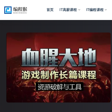
首页
IT高薪课程
IT编程课程
全部