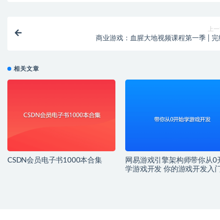
上一
商业游戏：血腥大地视频课程第一季 | 完
相关文章
CSDN会员电子书1000本合集
网易游戏引擎架构师带你从0
学游戏开发 你的游戏开发入
一课