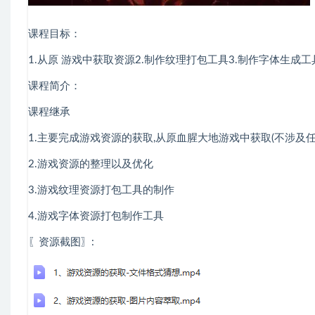
课程目标：
1.从原 游戏中获取资源2.制作纹理打包工具3.制作字体生成工
课程简介：
课程继承
1.主要完成游戏资源的获取,从原血腥大地游戏中获取(不涉及
2.游戏资源的整理以及优化
3.游戏纹理资源打包工具的制作
4.游戏字体资源打包制作工具
〖资源截图〗: