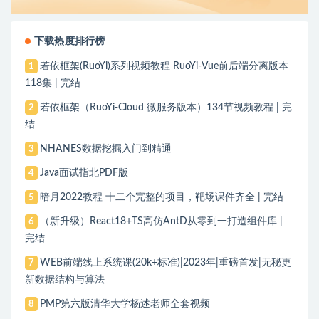
下载热度排行榜
若依框架(RuoYi)系列视频教程 RuoYi-Vue前后端分离版本
1
118集 | 完结
若依框架（RuoYi-Cloud 微服务版本）134节视频教程 | 完
2
结
NHANES数据挖掘入门到精通
3
Java面试指北PDF版
4
暗月2022教程 十二个完整的项目，靶场课件齐全 | 完结
5
（新升级）React18+TS高仿AntD从零到一打造组件库 |
6
完结
WEB前端线上系统课(20k+标准)|2023年|重磅首发|无秘更
7
新数据结构与算法
PMP第六版清华大学杨述老师全套视频
8