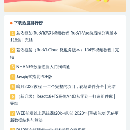
下载热度排行榜
若依框架(RuoYi)系列视频教程 RuoYi-Vue前后端分离版本
1
118集 | 完结
若依框架（RuoYi-Cloud 微服务版本）134节视频教程 | 完
2
结
NHANES数据挖掘入门到精通
3
Java面试指北PDF版
4
暗月2022教程 十二个完整的项目，靶场课件齐全 | 完结
5
（新升级）React18+TS高仿AntD从零到一打造组件库 |
6
完结
WEB前端线上系统课(20k+标准)|2023年|重磅首发|无秘更
7
新数据结构与算法