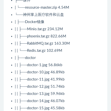
├──课件
| └──resource-master.zip 4.54M
└──神州掌上医疗软件和云盘
| ├──Docker镜像
| | ├──Minio.tar.gz 234.12M
| | ├──phoenix.tar.gz 822.66M
| | ├──RabbitMQ.tar.gz 163.30M
| | └──Redis.tar.gz 102.69M
| ├──doctor
| | ├──doctor-1.jpg 56.86kb
| | ├──doctor-10.jpg 46.89kb
| | ├──doctor-11.jpg 41.99kb
| | ├──doctor-12.jpg 51.74kb
| | ├──doctor-13.jpg 59.96kb
| | ├──doctor-14.jpg 46.07kb
| | ├──doctor-15.jpg 45.58kb