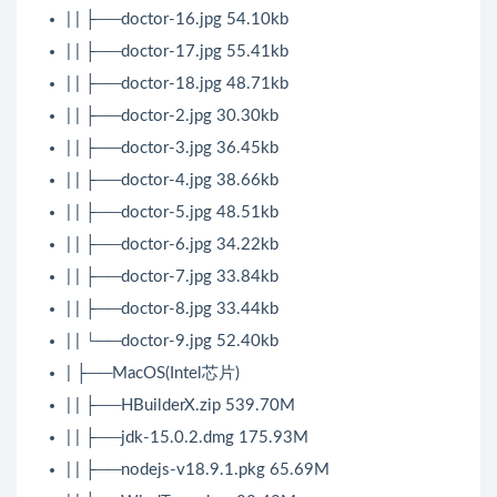
| | ├──doctor-16.jpg 54.10kb
| | ├──doctor-17.jpg 55.41kb
| | ├──doctor-18.jpg 48.71kb
| | ├──doctor-2.jpg 30.30kb
| | ├──doctor-3.jpg 36.45kb
| | ├──doctor-4.jpg 38.66kb
| | ├──doctor-5.jpg 48.51kb
| | ├──doctor-6.jpg 34.22kb
| | ├──doctor-7.jpg 33.84kb
| | ├──doctor-8.jpg 33.44kb
| | └──doctor-9.jpg 52.40kb
| ├──MacOS(Intel芯片)
| | ├──HBuilderX.zip 539.70M
| | ├──jdk-15.0.2.dmg 175.93M
| | ├──nodejs-v18.9.1.pkg 65.69M