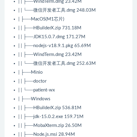
| | ├──WindTerm.dmg 23.42M
| | └──微信开发者工具.dmg 248.03M
| ├──MacOS(M1芯片)
| | ├──HBuilderX.zip 731.18M
| | ├──JDK15.0.7.dmg 171.27M
| | ├──nodejs-v18.9.1.pkg 65.69M
| | ├──WindTerm.dmg 23.42M
| | └──微信开发者工具.dmg 252.63M
| ├──Minio
| | ├──doctor
| | └──patient-wx
| ├──Windows
| | ├──HBuilderX.zip 536.81M
| | ├──jdk-15.0.2.exe 159.71M
| | ├──MobaXterm.zip 26.50M
| | ├──Node.js.msi 28.94M