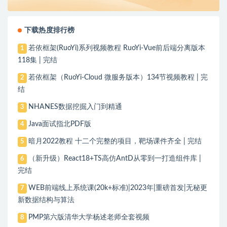
下载热度排行榜
若依框架(RuoYi)系列视频教程 RuoYi-Vue前后端分离版本
1
118集 | 完结
若依框架（RuoYi-Cloud 微服务版本）134节视频教程 | 完
2
结
NHANES数据挖掘入门到精通
3
Java面试指北PDF版
4
暗月2022教程 十二个完整的项目，靶场课件齐全 | 完结
5
（新升级）React18+TS高仿AntD从零到一打造组件库 |
6
完结
WEB前端线上系统课(20k+标准)|2023年|重磅首发|无秘更
7
新数据结构与算法
PMP第六版清华大学杨述老师全套视频
8