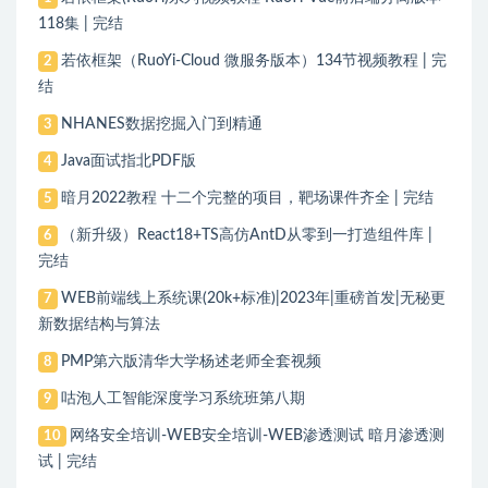
118集 | 完结
若依框架（RuoYi-Cloud 微服务版本）134节视频教程 | 完
2
结
NHANES数据挖掘入门到精通
3
Java面试指北PDF版
4
暗月2022教程 十二个完整的项目，靶场课件齐全 | 完结
5
（新升级）React18+TS高仿AntD从零到一打造组件库 |
6
完结
WEB前端线上系统课(20k+标准)|2023年|重磅首发|无秘更
7
新数据结构与算法
PMP第六版清华大学杨述老师全套视频
8
咕泡人工智能深度学习系统班第八期
9
网络安全培训-WEB安全培训-WEB渗透测试 暗月渗透测
10
试 | 完结