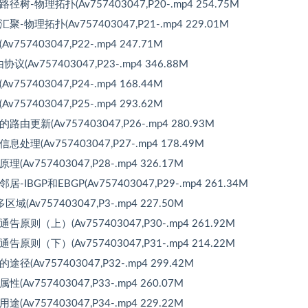
-物理拓扑(Av757403047,P20-.mp4 254.75M
物理拓扑(Av757403047,P21-.mp4 229.01M
7403047,P22-.mp4 247.71M
Av757403047,P23-.mp4 346.88M
7403047,P24-.mp4 168.44M
57403047,P25-.mp4 293.62M
更新(Av757403047,P26-.mp4 280.93M
理(Av757403047,P27-.mp4 178.49M
v757403047,P28-.mp4 326.17M
BGP和EBGP(Av757403047,P29-.mp4 261.34M
Av757403047,P3-.mp4 227.50M
原则（上）(Av757403047,P30-.mp4 261.92M
原则（下）(Av757403047,P31-.mp4 214.22M
(Av757403047,P32-.mp4 299.42M
v757403047,P33-.mp4 260.07M
v757403047,P34-.mp4 229.22M