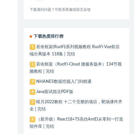
下载遇到问题？可联系客服或留言反馈
下载热度排行榜
若依框架(RuoYi)系列视频教程 RuoYi-Vue前后
1
端分离版本 118集 | 完结
若依框架（RuoYi-Cloud 微服务版本）134节视
2
频教程 | 完结
NHANES数据挖掘入门到精通
3
Java面试指北PDF版
4
暗月2022教程 十二个完整的项目，靶场课件齐
5
全 | 完结
（新升级）React18+TS高仿AntD从零到一打造
6
组件库 | 完结