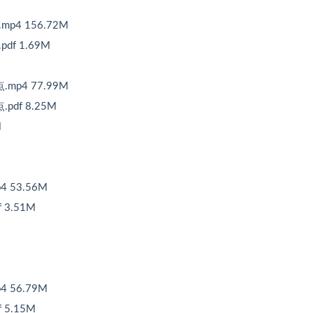
4 156.72M
f 1.69M
p4 77.99M
df 8.25M
M
 53.56M
3.51M
 56.79M
5.15M