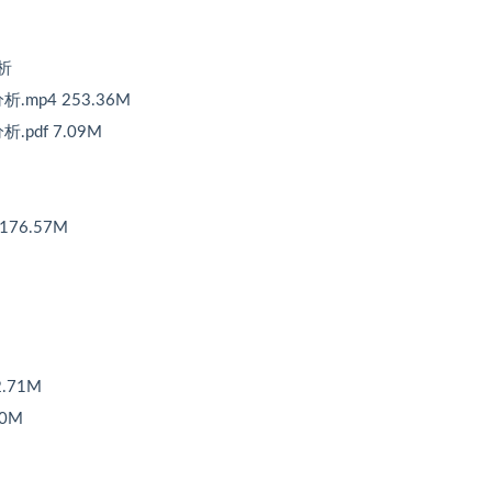
析
mp4 253.36M
pdf 7.09M
76.57M
.71M
0M