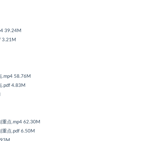
 39.24M
3.21M
p4 58.76M
df 4.83M
M
点.mp4 62.30M
.pdf 6.50M
.93M