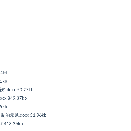
94M
1kb
ocx 50.27kb
x 849.37kb
5kb
见.docx 51.96kb
413.36kb