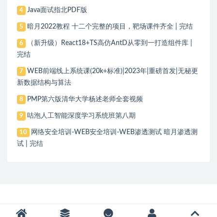
Java面试指北PDF版
4
暗月2022教程 十二个完整的项目，靶场课件齐全 | 完结
5
（新升级）React18+TS高仿AntD从零到一打造组件库 |
6
完结
WEB前端线上系统课(20k+标准)|2023年|重磅首发|无秘更
7
新数据结构与算法
PMP第六版清华大学杨述老师全套视频
8
咕泡人工智能深度学习系统班第八期
9
网络安全培训-WEB安全培训-WEB渗透测试 暗月渗透测
10
试 | 完结