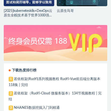
[2025]kubernetesk8s+DevOps云
云原生马哥
原生全栈技术基于世界1000强实
战课程
下载热度排行榜
若依框架(RuoYi)系列视频教程 RuoYi-Vue前后端分离版本
1
118集 | 完结
若依框架（RuoYi-Cloud 微服务版本）134节视频教程 | 完
2
结
NHANES数据挖掘入门到精通
3