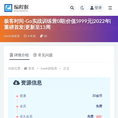
登录
全部
极客时间-Go实战训练营0期|价值5999元|2022年|
重磅首发|更新至13周
Geek训练营
4 年前
30
详情介绍
常见问题
当前位置：
首页
Geek训练营
正文
资源信息
普通
30金币
会员
免费
永久会员
免费
推荐