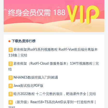
下载热度排行榜
若依框架(RuoYi)系列视频教程 RuoYi-Vue前后端分离版本
1
118集 | 完结
若依框架（RuoYi-Cloud 微服务版本）134节视频教程 | 完
2
结
NHANES数据挖掘入门到精通
3
Java面试指北PDF版
4
暗月2022教程 十二个完整的项目，靶场课件齐全 | 完结
5
（新升级）React18+TS高仿AntD从零到一打造组件库 |
6
完结