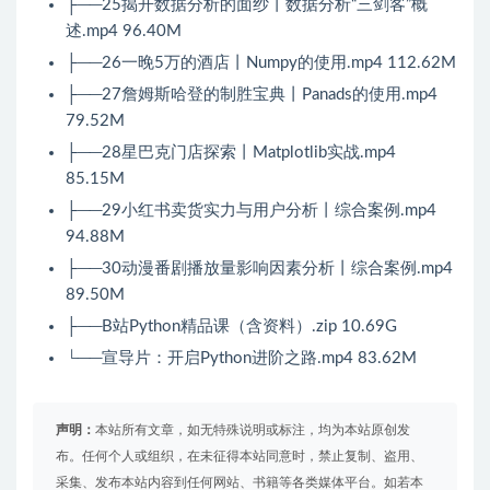
├──25揭开数据分析的面纱丨数据分析“三剑客”概
述.mp4 96.40M
├──26一晚5万的酒店丨Numpy的使用.mp4 112.62M
├──27詹姆斯哈登的制胜宝典丨Panads的使用.mp4
79.52M
├──28星巴克门店探索丨Matplotlib实战.mp4
85.15M
├──29小红书卖货实力与用户分析丨综合案例.mp4
94.88M
├──30动漫番剧播放量影响因素分析丨综合案例.mp4
89.50M
├──B站Python精品课（含资料）.zip 10.69G
└──宣导片：开启Python进阶之路.mp4 83.62M
声明：
本站所有文章，如无特殊说明或标注，均为本站原创发
布。任何个人或组织，在未征得本站同意时，禁止复制、盗用、
采集、发布本站内容到任何网站、书籍等各类媒体平台。如若本