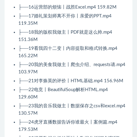
├──16运营部的烦恼丨战胜Excel.mp4 159.82M
├──17婚礼策划师离不开你丨亲爱的PPT.mp4
119.35M
├──18我的版权我做主丨PDF就是这么帅.mp4
151.36M
├──19看我四十二变丨内容提取和格式转换.mp4
165.22M
├──20我的美食我做主丨爬虫介绍、requests请.mp4
103.97M
├──21对李焕英的评价丨HTML基础.mp4 156.96M
├──22电竞丨BeautifulSoup解析HTML.mp4
129.60M
├──23我的音乐我做主丨数据保存之csv和excel.mp4
130.57M
├──24虎牙直播数据告诉你谁最火丨案例篇.mp4
179.53M