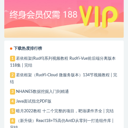
下载热度排行榜
若依框架(RuoYi)系列视频教程 RuoYi-Vue前后端分离版本
1
118集 | 完结
若依框架（RuoYi-Cloud 微服务版本）134节视频教程 | 完
2
结
NHANES数据挖掘入门到精通
3
Java面试指北PDF版
4
暗月2022教程 十二个完整的项目，靶场课件齐全 | 完结
5
（新升级）React18+TS高仿AntD从零到一打造组件库 |
6
完结