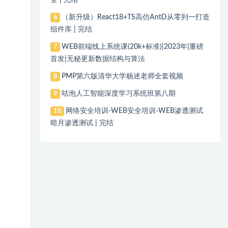
全 | 完结
（新升级）React18+TS高仿AntD从零到一打造
6
组件库 | 完结
WEB前端线上系统课(20k+标准)|2023年|重磅
7
首发|无秘更新数据结构与算法
PMP第六版清华大学杨述老师全套视频
8
咕泡人工智能深度学习系统班第八期
9
网络安全培训-WEB安全培训-WEB渗透测试
10
暗月渗透测试 | 完结