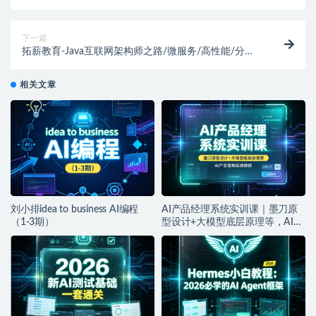
新完结
下一篇
拓薪教育-Java互联网架构师之路/微服务/高性能/分布
式/底层源码/高并发|价值6899元|重磅首发|完结
相关文章
刘小排idea to business AI编程
AI产品经理系统实训课｜墨刀原
（1-3期）
型设计+大模型底层原理等，AI产
品落地实战教程