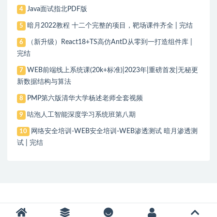
Java面试指北PDF版
4
暗月2022教程 十二个完整的项目，靶场课件齐全 | 完结
5
（新升级）React18+TS高仿AntD从零到一打造组件库 |
6
完结
WEB前端线上系统课(20k+标准)|2023年|重磅首发|无秘更
7
新数据结构与算法
PMP第六版清华大学杨述老师全套视频
8
咕泡人工智能深度学习系统班第八期
9
网络安全培训-WEB安全培训-WEB渗透测试 暗月渗透测
10
试 | 完结