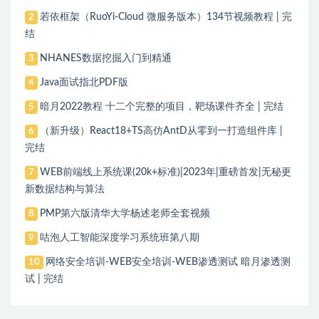
若依框架（RuoYi-Cloud 微服务版本）134节视频教程 | 完
2
结
NHANES数据挖掘入门到精通
3
Java面试指北PDF版
4
暗月2022教程 十二个完整的项目，靶场课件齐全 | 完结
5
（新升级）React18+TS高仿AntD从零到一打造组件库 |
6
完结
WEB前端线上系统课(20k+标准)|2023年|重磅首发|无秘更
7
新数据结构与算法
PMP第六版清华大学杨述老师全套视频
8
咕泡人工智能深度学习系统班第八期
9
网络安全培训-WEB安全培训-WEB渗透测试 暗月渗透测
10
试 | 完结