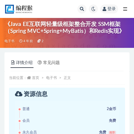
登录
全部
《Java EE互联网轻量级框架整合开发 SSM框架
（Spring MVC+Spring+MyBatis）和Redis实现》
电子书
4 年前
2
详情介绍
常见问题
当前位置：
首页
电子书
正文
资源信息
普通
2金币
会员
免费
永久会员
免费
推荐