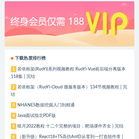
下载热度排行榜
若依框架(RuoYi)系列视频教程 RuoYi-Vue前后端分离版本
1
118集 | 完结
若依框架（RuoYi-Cloud 微服务版本）134节视频教程 | 完
2
结
NHANES数据挖掘入门到精通
3
Java面试指北PDF版
4
暗月2022教程 十二个完整的项目，靶场课件齐全 | 完结
5
（新升级）React18+TS高仿AntD从零到一打造组件库 |
6