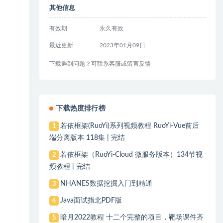
其他信息
有效期
永久有效
最近更新
2023年01月09日
下载遇到问题？可联系客服或留言反馈
下载热度排行榜
若依框架(RuoYi)系列视频教程 RuoYi-Vue前后
1
端分离版本 118集 | 完结
若依框架（RuoYi-Cloud 微服务版本）134节视
2
频教程 | 完结
NHANES数据挖掘入门到精通
3
Java面试指北PDF版
4
暗月2022教程 十二个完整的项目，靶场课件齐
5