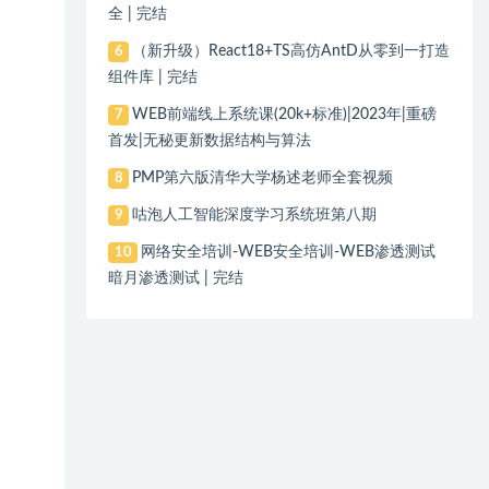
全 | 完结
（新升级）React18+TS高仿AntD从零到一打造
6
组件库 | 完结
WEB前端线上系统课(20k+标准)|2023年|重磅
7
首发|无秘更新数据结构与算法
PMP第六版清华大学杨述老师全套视频
8
咕泡人工智能深度学习系统班第八期
9
网络安全培训-WEB安全培训-WEB渗透测试
10
暗月渗透测试 | 完结