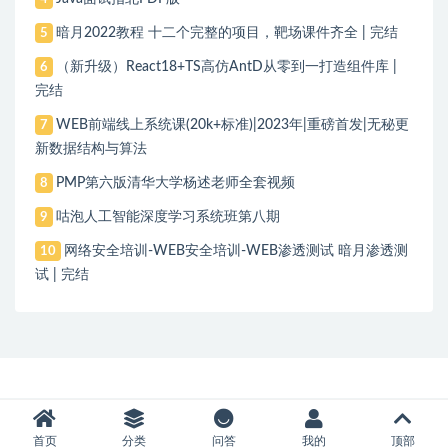
暗月2022教程 十二个完整的项目，靶场课件齐全 | 完结
5
（新升级）React18+TS高仿AntD从零到一打造组件库 |
6
完结
WEB前端线上系统课(20k+标准)|2023年|重磅首发|无秘更
7
新数据结构与算法
PMP第六版清华大学杨述老师全套视频
8
咕泡人工智能深度学习系统班第八期
9
网络安全培训-WEB安全培训-WEB渗透测试 暗月渗透测
10
试 | 完结
首页
分类
问答
我的
顶部