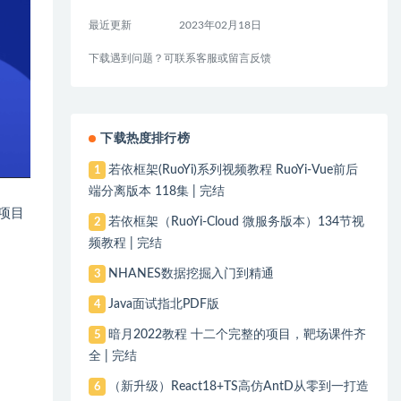
最近更新
2023年02月18日
下载遇到问题？可联系客服或留言反馈
下载热度排行榜
若依框架(RuoYi)系列视频教程 RuoYi-Vue前后
1
端分离版本 118集 | 完结
估项目
若依框架（RuoYi-Cloud 微服务版本）134节视
2
频教程 | 完结
NHANES数据挖掘入门到精通
3
Java面试指北PDF版
4
暗月2022教程 十二个完整的项目，靶场课件齐
5
全 | 完结
（新升级）React18+TS高仿AntD从零到一打造
6