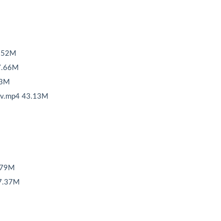
.52M
.66M
3M
.mp4 43.13M
.79M
7.37M