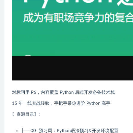
对标阿里 P6，内容覆盖 Python 后端开发必备技术栈
15 年⼀线实战经验，⼿把⼿带你进阶 Python ⾼⼿
〖资源目录〗:
├──00- 预习周：Python语法预习&开发环境配置