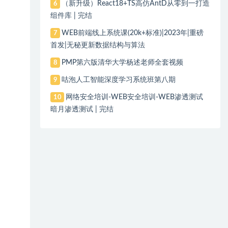
（新升级）React18+TS高仿AntD从零到一打造
6
组件库 | 完结
WEB前端线上系统课(20k+标准)|2023年|重磅
7
首发|无秘更新数据结构与算法
PMP第六版清华大学杨述老师全套视频
8
咕泡人工智能深度学习系统班第八期
9
网络安全培训-WEB安全培训-WEB渗透测试
10
暗月渗透测试 | 完结