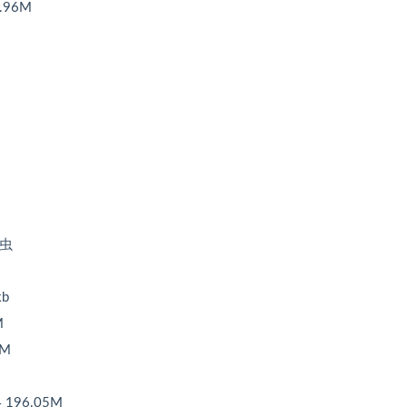
.96M
爬虫
kb
M
7M
196.05M