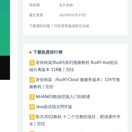
有效期
永久有效
最近更新
2023年02月19日
下载遇到问题？可联系客服或留言反馈
下载热度排行榜
若依框架(RuoYi)系列视频教程 RuoYi-Vue前后
1
端分离版本 118集 | 完结
若依框架（RuoYi-Cloud 微服务版本）134节视
2
频教程 | 完结
NHANES数据挖掘入门到精通
3
Java面试指北PDF版
4
暗月2022教程 十二个完整的项目，靶场课件齐
5
全 | 完结