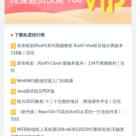
下载热度排行榜
若依框架(RuoYi)系列视频教程 RuoYi-Vue前后端分离版本
1
118集 | 完结
若依框架（RuoYi-Cloud 微服务版本）134节视频教程 | 完
2
结
NHANES数据挖掘入门到精通
3
Java面试指北PDF版
4
暗月2022教程 十二个完整的项目，靶场课件齐全 | 完结
5
（新升级）React18+TS高仿AntD从零到一打造组件库 |
6
完结
WEB前端线上系统课(20k+标准)|2023年|重磅首发|无秘更
7