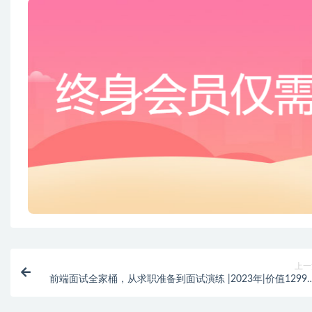
上一
前端面试全家桶，从求职准备到面试演练 |2023年|价值1299元
课件齐全|完