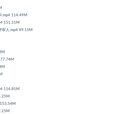
M
p4 114.49M
 151.51M
人.mp4 49.15M
83M
77.74M
83M
2M
 114.81M
.25M
53.54M
.25M