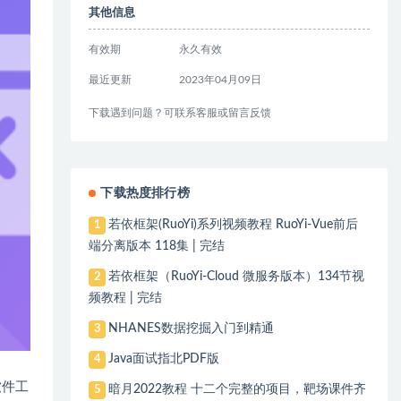
其他信息
有效期
永久有效
最近更新
2023年04月09日
下载遇到问题？可联系客服或留言反馈
下载热度排行榜
若依框架(RuoYi)系列视频教程 RuoYi-Vue前后
1
端分离版本 118集 | 完结
若依框架（RuoYi-Cloud 微服务版本）134节视
2
频教程 | 完结
NHANES数据挖掘入门到精通
3
Java面试指北PDF版
4
软件工
暗月2022教程 十二个完整的项目，靶场课件齐
5