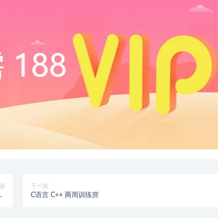
篇
下一篇
|
C语言 C++ 两周训练营
结