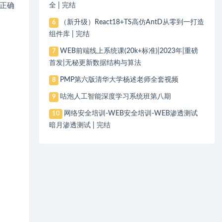
正确
全 | 完结
（新升级）React18+TS高仿AntD从零到一打造
6
组件库 | 完结
WEB前端线上系统课(20k+标准)|2023年|重磅
7
首发|无秘更新数据结构与算法
PMP第六版清华大学杨述老师全套视频
8
咕泡人工智能深度学习系统班第八期
9
网络安全培训-WEB安全培训-WEB渗透测试
10
暗月渗透测试 | 完结