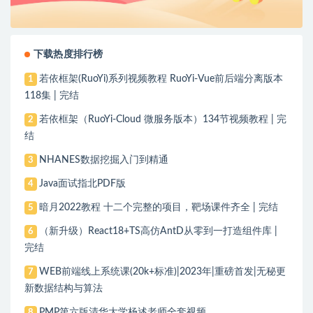
下载热度排行榜
若依框架(RuoYi)系列视频教程 RuoYi-Vue前后端分离版本
1
118集 | 完结
若依框架（RuoYi-Cloud 微服务版本）134节视频教程 | 完
2
结
NHANES数据挖掘入门到精通
3
Java面试指北PDF版
4
暗月2022教程 十二个完整的项目，靶场课件齐全 | 完结
5
（新升级）React18+TS高仿AntD从零到一打造组件库 |
6
完结
WEB前端线上系统课(20k+标准)|2023年|重磅首发|无秘更
7
新数据结构与算法
PMP第六版清华大学杨述老师全套视频
8