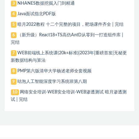
NHANES数据挖掘入门到精通
3
Java面试指北PDF版
4
暗月2022教程 十二个完整的项目，靶场课件齐全 | 完结
5
（新升级）React18+TS高仿AntD从零到一打造组件库 |
6
完结
WEB前端线上系统课(20k+标准)|2023年|重磅首发|无秘更
7
新数据结构与算法
PMP第六版清华大学杨述老师全套视频
8
咕泡人工智能深度学习系统班第八期
9
网络安全培训-WEB安全培训-WEB渗透测试 暗月渗透测
10
试 | 完结