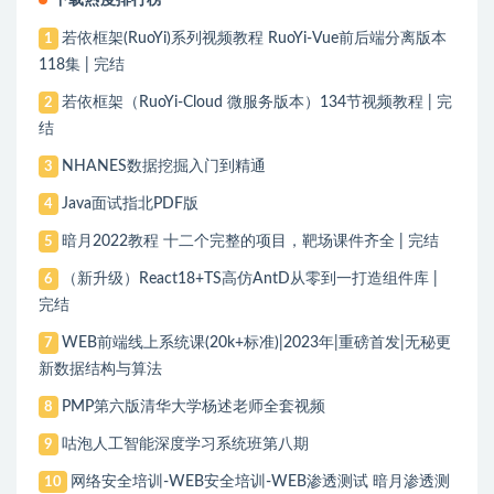
若依框架(RuoYi)系列视频教程 RuoYi-Vue前后端分离版本
1
118集 | 完结
若依框架（RuoYi-Cloud 微服务版本）134节视频教程 | 完
2
结
NHANES数据挖掘入门到精通
3
Java面试指北PDF版
4
暗月2022教程 十二个完整的项目，靶场课件齐全 | 完结
5
（新升级）React18+TS高仿AntD从零到一打造组件库 |
6
完结
WEB前端线上系统课(20k+标准)|2023年|重磅首发|无秘更
7
新数据结构与算法
PMP第六版清华大学杨述老师全套视频
8
咕泡人工智能深度学习系统班第八期
9
网络安全培训-WEB安全培训-WEB渗透测试 暗月渗透测
10