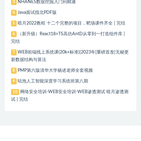
NHANES数据挖掘入门到精通
3
Java面试指北PDF版
4
暗月2022教程 十二个完整的项目，靶场课件齐全 | 完结
5
（新升级）React18+TS高仿AntD从零到一打造组件库 |
6
完结
WEB前端线上系统课(20k+标准)|2023年|重磅首发|无秘更
7
新数据结构与算法
PMP第六版清华大学杨述老师全套视频
8
咕泡人工智能深度学习系统班第八期
9
网络安全培训-WEB安全培训-WEB渗透测试 暗月渗透测
10
试 | 完结