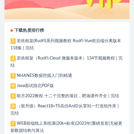
下载热度排行榜
若依框架(RuoYi)系列视频教程 RuoYi-Vue前后端分离版本
1
118集 | 完结
若依框架（RuoYi-Cloud 微服务版本）134节视频教程 | 完
2
结
NHANES数据挖掘入门到精通
3
Java面试指北PDF版
4
暗月2022教程 十二个完整的项目，靶场课件齐全 | 完结
5
（新升级）React18+TS高仿AntD从零到一打造组件库 |
6
完结
WEB前端线上系统课(20k+标准)|2023年|重磅首发|无秘更
7
新数据结构与算法