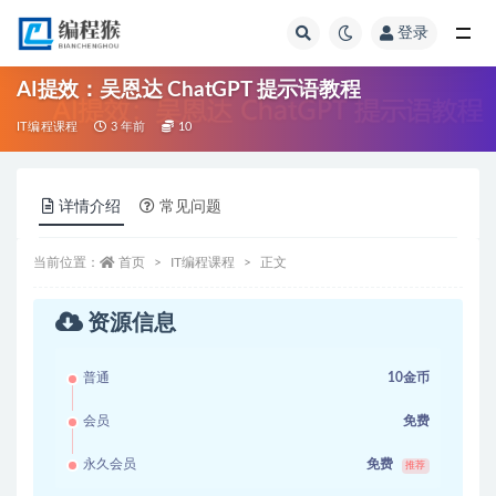
登录
全部
AI提效：吴恩达 ChatGPT 提示语教程
IT编程课程
3 年前
10
详情介绍
常见问题
当前位置：
首页
IT编程课程
正文
资源信息
普通
10金币
会员
免费
永久会员
免费
推荐