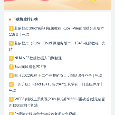
下载热度排行榜
若依框架(RuoYi)系列视频教程 RuoYi-Vue前后端分离版本
1
118集 | 完结
若依框架（RuoYi-Cloud 微服务版本）134节视频教程 | 完
2
结
NHANES数据挖掘入门到精通
3
Java面试指北PDF版
4
暗月2022教程 十二个完整的项目，靶场课件齐全 | 完结
5
（新升级）React18+TS高仿AntD从零到一打造组件库 |
6
完结
WEB前端线上系统课(20k+标准)|2023年|重磅首发|无秘更
7
新数据结构与算法
PMP第六版清华大学杨述老师全套视频
8