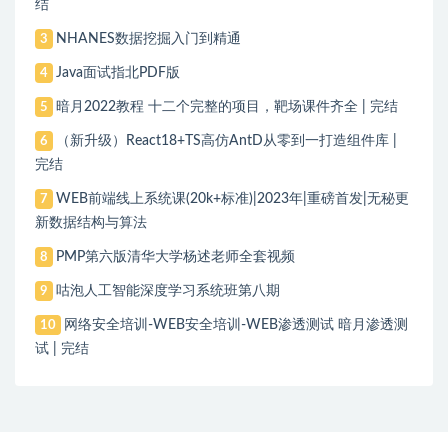
结
NHANES数据挖掘入门到精通
3
Java面试指北PDF版
4
暗月2022教程 十二个完整的项目，靶场课件齐全 | 完结
5
（新升级）React18+TS高仿AntD从零到一打造组件库 |
6
完结
WEB前端线上系统课(20k+标准)|2023年|重磅首发|无秘更
7
新数据结构与算法
PMP第六版清华大学杨述老师全套视频
8
咕泡人工智能深度学习系统班第八期
9
网络安全培训-WEB安全培训-WEB渗透测试 暗月渗透测
10
试 | 完结