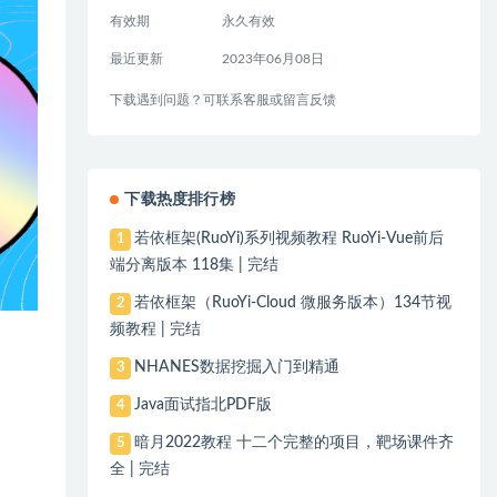
有效期
永久有效
最近更新
2023年06月08日
下载遇到问题？可联系客服或留言反馈
下载热度排行榜
若依框架(RuoYi)系列视频教程 RuoYi-Vue前后
1
端分离版本 118集 | 完结
若依框架（RuoYi-Cloud 微服务版本）134节视
2
频教程 | 完结
NHANES数据挖掘入门到精通
3
Java面试指北PDF版
4
暗月2022教程 十二个完整的项目，靶场课件齐
5
全 | 完结