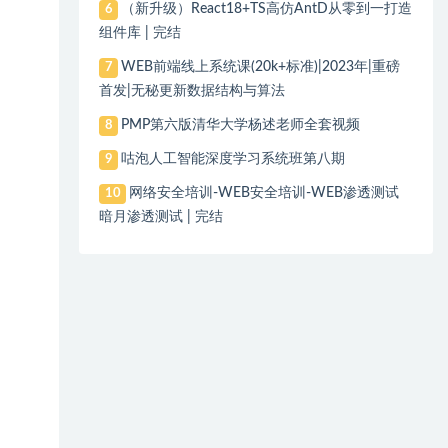
（新升级）React18+TS高仿AntD从零到一打造
6
组件库 | 完结
WEB前端线上系统课(20k+标准)|2023年|重磅
7
首发|无秘更新数据结构与算法
PMP第六版清华大学杨述老师全套视频
8
咕泡人工智能深度学习系统班第八期
9
网络安全培训-WEB安全培训-WEB渗透测试
10
暗月渗透测试 | 完结