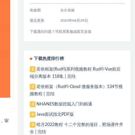
有效期
永久有效
最近更新
2023年06月29日
下载遇到问题？可联系客服或留言反馈
下载热度排行榜
若依框架(RuoYi)系列视频教程 RuoYi-Vue前后
1
端分离版本 118集 | 完结
若依框架（RuoYi-Cloud 微服务版本）134节视
2
频教程 | 完结
NHANES数据挖掘入门到精通
3
Java面试指北PDF版
4
，审
暗月2022教程 十二个完整的项目，靶场课件齐
5
全 | 完结