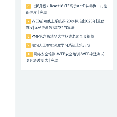
（新升级）React18+TS高仿AntD从零到一打造
6
组件库 | 完结
WEB前端线上系统课(20k+标准)|2023年|重磅
7
首发|无秘更新数据结构与算法
PMP第六版清华大学杨述老师全套视频
8
咕泡人工智能深度学习系统班第八期
9
网络安全培训-WEB安全培训-WEB渗透测试
10
暗月渗透测试 | 完结