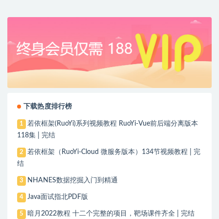
下载热度排行榜
若依框架(RuoYi)系列视频教程 RuoYi-Vue前后端分离版本
1
118集 | 完结
若依框架（RuoYi-Cloud 微服务版本）134节视频教程 | 完
2
结
NHANES数据挖掘入门到精通
3
Java面试指北PDF版
4
暗月2022教程 十二个完整的项目，靶场课件齐全 | 完结
5