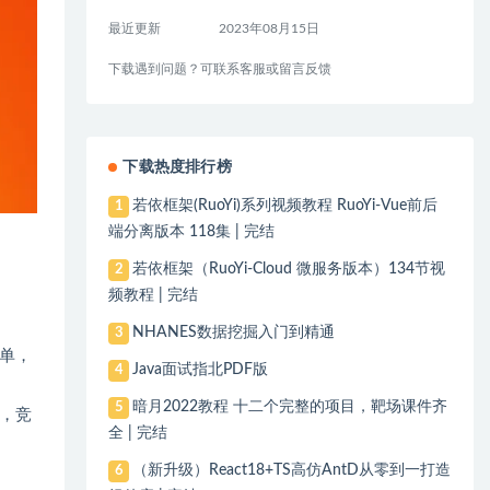
最近更新
2023年08月15日
下载遇到问题？可联系客服或留言反馈
下载热度排行榜
若依框架(RuoYi)系列视频教程 RuoYi-Vue前后
1
端分离版本 118集 | 完结
若依框架（RuoYi-Cloud 微服务版本）134节视
2
频教程 | 完结
NHANES数据挖掘入门到精通
3
单，
Java面试指北PDF版
4
暗月2022教程 十二个完整的项目，靶场课件齐
5
，竞
全 | 完结
（新升级）React18+TS高仿AntD从零到一打造
6