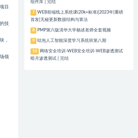
组件库 | 完结
项目
WEB前端线上系统课(20k+标准)|2023年|重磅
7
首发|无秘更新数据结构与算法
的技
PMP第六版清华大学杨述老师全套视频
8
块，
咕泡人工智能深度学习系统班第八期
9
网络安全培训-WEB安全培训-WEB渗透测试
10
场领
暗月渗透测试 | 完结