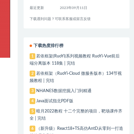
最近更新
2023年09月11日
下载遇到问题？可联系客服或留言反馈
下载热度排行榜
若依框架(RuoYi)系列视频教程 RuoYi-Vue前后
1
端分离版本 118集 | 完结
若依框架（RuoYi-Cloud 微服务版本）134节视
2
频教程 | 完结
NHANES数据挖掘入门到精通
3
Java面试指北PDF版
4
暗月2022教程 十二个完整的项目，靶场课件齐
5
全 | 完结
（新升级）React18+TS高仿AntD从零到一打造
6