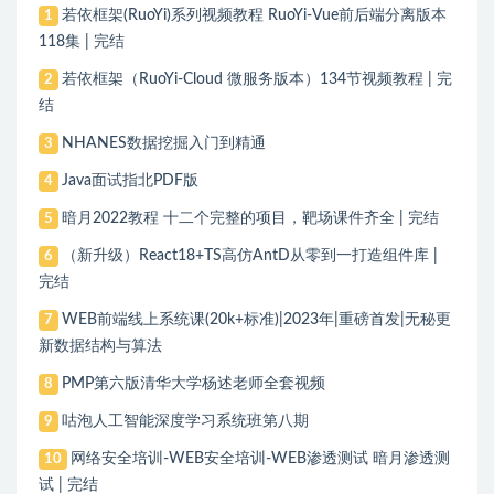
若依框架(RuoYi)系列视频教程 RuoYi-Vue前后端分离版本
1
118集 | 完结
若依框架（RuoYi-Cloud 微服务版本）134节视频教程 | 完
2
结
NHANES数据挖掘入门到精通
3
Java面试指北PDF版
4
暗月2022教程 十二个完整的项目，靶场课件齐全 | 完结
5
（新升级）React18+TS高仿AntD从零到一打造组件库 |
6
完结
WEB前端线上系统课(20k+标准)|2023年|重磅首发|无秘更
7
新数据结构与算法
PMP第六版清华大学杨述老师全套视频
8
咕泡人工智能深度学习系统班第八期
9
网络安全培训-WEB安全培训-WEB渗透测试 暗月渗透测
10
试 | 完结