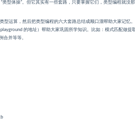
戏称为 “类型体操”。但它其实有一些套路，只要掌握它们，类型编程就没
种类型和类型运算，然后把类型编程的六大套路总结成顺口溜帮助大家记忆
ayground 的地址）帮助大家巩固所学知识。比如：模式匹配做提
例合并等等。
kb