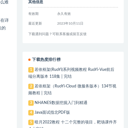
那么难
其他信息
有效期
永久有效
。在详
最近更新
2023年10月11日
取的
下载遇到问题？可联系客服或留言反馈
下载热度排行榜
若依框架(RuoYi)系列视频教程 RuoYi-Vue前后
1
端分离版本 118集 | 完结
若依框架（RuoYi-Cloud 微服务版本）134节视
2
频教程 | 完结
NHANES数据挖掘入门到精通
3
Java面试指北PDF版
4
暗月2022教程 十二个完整的项目，靶场课件齐
5