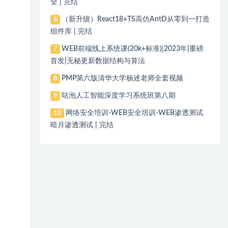
全 | 完结
（新升级）React18+TS高仿AntD从零到一打造
6
组件库 | 完结
WEB前端线上系统课(20k+标准)|2023年|重磅
7
首发|无秘更新数据结构与算法
PMP第六版清华大学杨述老师全套视频
8
咕泡人工智能深度学习系统班第八期
9
网络安全培训-WEB安全培训-WEB渗透测试
10
暗月渗透测试 | 完结