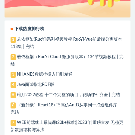
下载热度排行榜
若依框架(RuoYi)系列视频教程 RuoYi-Vue前后端分离版本
1
118集 | 完结
若依框架（RuoYi-Cloud 微服务版本）134节视频教程 | 完
2
结
NHANES数据挖掘入门到精通
3
Java面试指北PDF版
4
暗月2022教程 十二个完整的项目，靶场课件齐全 | 完结
5
（新升级）React18+TS高仿AntD从零到一打造组件库 |
6
完结
WEB前端线上系统课(20k+标准)|2023年|重磅首发|无秘更
7
新数据结构与算法