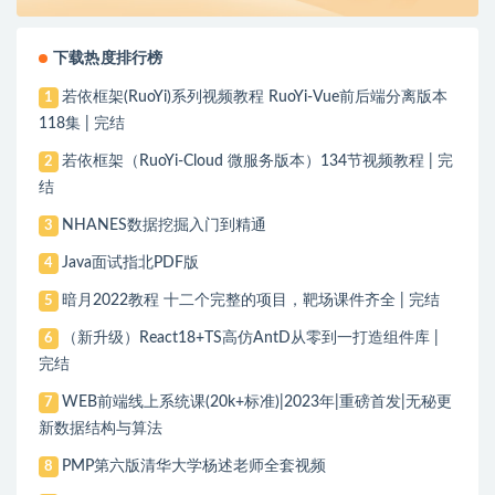
下载热度排行榜
若依框架(RuoYi)系列视频教程 RuoYi-Vue前后端分离版本
1
118集 | 完结
若依框架（RuoYi-Cloud 微服务版本）134节视频教程 | 完
2
结
NHANES数据挖掘入门到精通
3
Java面试指北PDF版
4
暗月2022教程 十二个完整的项目，靶场课件齐全 | 完结
5
（新升级）React18+TS高仿AntD从零到一打造组件库 |
6
完结
WEB前端线上系统课(20k+标准)|2023年|重磅首发|无秘更
7
新数据结构与算法
PMP第六版清华大学杨述老师全套视频
8